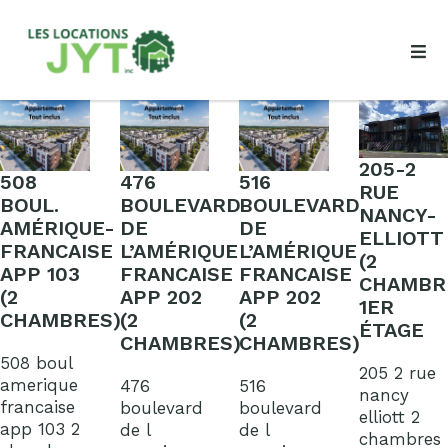
205-2
508
476
516
RUE
BOUL.
BOULEVARD
BOULEVARD
NANCY-
AMÉRIQUE-
DE
DE
ELLIOTT
FRANCAISE
L’AMÉRIQUE
L’AMÉRIQUE
(2
APP 103
FRANCAISE
FRANCAISE
CHAMBR
(2
APP 202
APP 202
1ER
CHAMBRES)
(2
(2
ÉTAGE
CHAMBRES)
CHAMBRES)
508 boul
205 2 rue
amerique
476
516
nancy
francaise
boulevard
boulevard
elliott 2
app 103 2
de l
de l
chambres