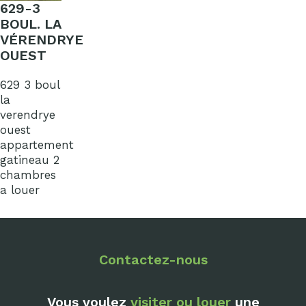
629-3
BOUL. LA
VÉRENDRYE
OUEST
629 3 boul
la
verendrye
ouest
appartement
gatineau 2
chambres
a louer
Contactez-nous
Vous voulez
visiter ou louer
une