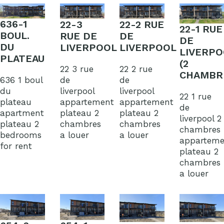
636-1
22-3
22-2 RUE
22-1 RUE
BOUL.
RUE DE
DE
DE
DU
LIVERPOOL
LIVERPOOL
LIVERPO
PLATEAU
(2
22 3 rue
22 2 rue
CHAMBR
de
de
636 1 boul
liverpool
liverpool
du
22 1 rue
appartement
appartement
plateau
de
plateau 2
plateau 2
apartment
liverpool 2
chambres
chambres
plateau 2
chambres
a louer
a louer
bedrooms
apparteme
for rent
plateau 2
chambres
a louer