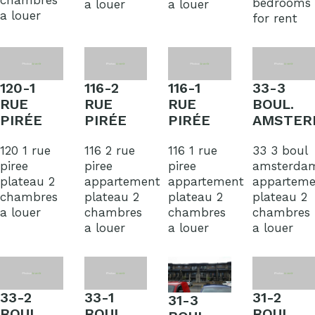
chambres
bedrooms
a louer
a louer
a louer
for rent
120-1
116-2
116-1
33-3
RUE
RUE
RUE
BOUL.
PIRÉE
PIRÉE
PIRÉE
AMSTER
120 1 rue
116 2 rue
116 1 rue
33 3 boul
piree
piree
piree
amsterda
plateau 2
appartement
appartement
apparteme
chambres
plateau 2
plateau 2
plateau 2
a louer
chambres
chambres
chambres
a louer
a louer
a louer
33-2
33-1
31-2
31-3
BOUL.
BOUL.
BOUL.