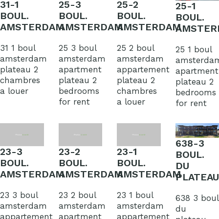
31-1
25-3
25-2
25-1
BOUL.
BOUL.
BOUL.
BOUL.
AMSTERDAM
AMSTERDAM
AMSTERDAM
AMSTER
31 1 boul
25 3 boul
25 2 boul
25 1 boul
amsterdam
amsterdam
amsterdam
amsterda
plateau 2
apartment
appartement
apartment
chambres
plateau 2
plateau 2
plateau 2
a louer
bedrooms
chambres
bedrooms
for rent
a louer
for rent
638-3
23-3
23-2
23-1
BOUL.
BOUL.
BOUL.
BOUL.
DU
AMSTERDAM
AMSTERDAM
AMSTERDAM
PLATEAU
23 3 boul
23 2 boul
23 1 boul
638 3 boul
amsterdam
amsterdam
amsterdam
du
appartement
apartment
appartement