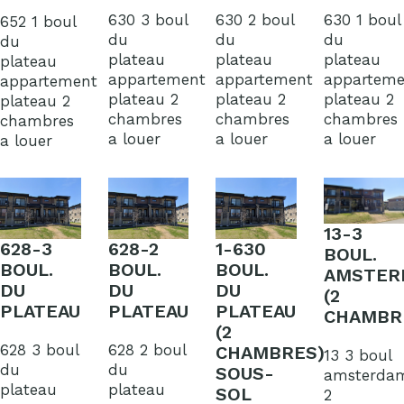
630 3 boul
630 2 boul
630 1 boul
652 1 boul
du
du
du
du
plateau
plateau
plateau
plateau
appartement
appartement
apparteme
appartement
plateau 2
plateau 2
plateau 2
plateau 2
chambres
chambres
chambres
chambres
a louer
a louer
a louer
a louer
13-3
628-3
628-2
1-630
BOUL.
BOUL.
BOUL.
BOUL.
AMSTER
DU
DU
DU
(2
PLATEAU
PLATEAU
PLATEAU
CHAMBR
(2
628 3 boul
628 2 boul
CHAMBRES)
13 3 boul
du
du
SOUS-
amsterda
plateau
plateau
SOL
2