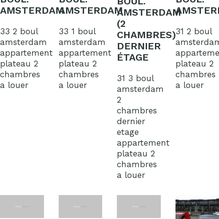
BOUL.
AMSTERDAM
AMSTERDAM
AMSTER
AMSTERDAM
(2
33 2 boul
33 1 boul
31 2 boul
CHAMBRES)
amsterdam
amsterdam
amsterda
DERNIER
appartement
appartement
apparteme
ÉTAGE
plateau 2
plateau 2
plateau 2
chambres
chambres
chambres
31 3 boul
a louer
a louer
a louer
amsterdam
2
chambres
dernier
etage
appartement
plateau 2
chambres
a louer