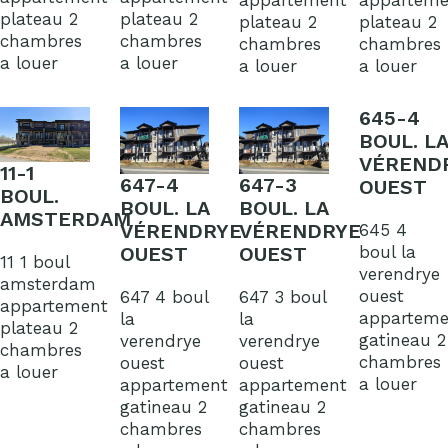
appartement
apparteme
plateau 2
plateau 2
plateau 2
plateau 2
chambres
chambres
chambres
chambres
a louer
a louer
a louer
a louer
645-4
BOUL. LA
VÉREND
11-1
647-4
647-3
OUEST
BOUL.
BOUL. LA
BOUL. LA
AMSTERDAM
VÉRENDRYE
VÉRENDRYE
645 4
boul la
OUEST
OUEST
11 1 boul
verendrye
amsterdam
ouest
647 4 boul
647 3 boul
appartement
apparteme
la
la
plateau 2
gatineau 2
verendrye
verendrye
chambres
chambres
ouest
ouest
a louer
a louer
appartement
appartement
gatineau 2
gatineau 2
chambres
chambres