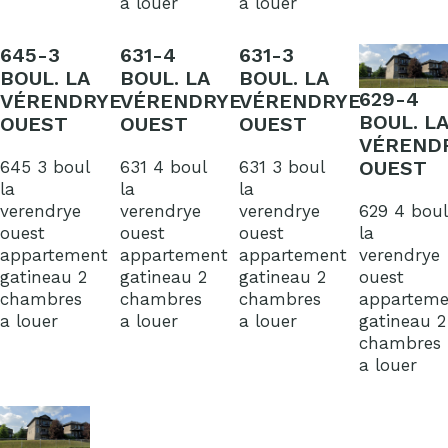
a louer
a louer
645-3
631-4
631-3
BOUL. LA
BOUL. LA
BOUL. LA
629-4
VÉRENDRYE
VÉRENDRYE
VÉRENDRYE
BOUL. LA
OUEST
OUEST
OUEST
VÉREND
OUEST
645 3 boul
631 4 boul
631 3 boul
la
la
la
629 4 boul
verendrye
verendrye
verendrye
la
ouest
ouest
ouest
verendrye
appartement
appartement
appartement
ouest
gatineau 2
gatineau 2
gatineau 2
apparteme
chambres
chambres
chambres
gatineau 2
a louer
a louer
a louer
chambres
a louer