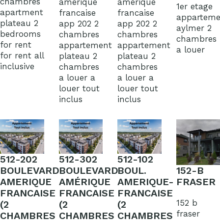
chambres
amerique
amerique
1er etage
apartment
francaise
francaise
apparteme
plateau 2
app 202 2
app 202 2
aylmer 2
bedrooms
chambres
chambres
chambres
for rent
appartement
appartement
a louer
for rent all
plateau 2
plateau 2
inclusive
chambres
chambres
a louer a
a louer a
louer tout
louer tout
inclus
inclus
512-202
512-302
512-102
152-B
BOULEVARD
BOULEVARD
BOUL.
FRASER
AMERIQUE
AMÉRIQUE
AMERIQUE-
FRANCAISE
FRANCAISE
FRANCAISE
152 b
(2
(2
(2
fraser
CHAMBRES
CHAMBRES
CHAMBRES