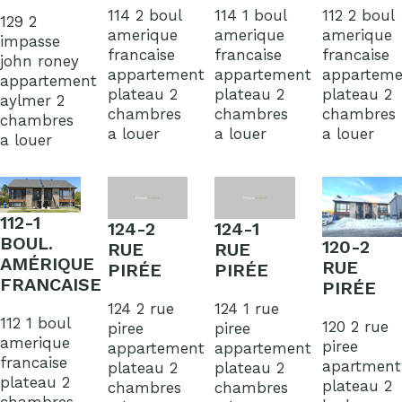
114 2 boul
114 1 boul
112 2 boul
129 2
amerique
amerique
amerique
impasse
francaise
francaise
francaise
john roney
appartement
appartement
apparteme
appartement
plateau 2
plateau 2
plateau 2
aylmer 2
chambres
chambres
chambres
chambres
a louer
a louer
a louer
a louer
112-1
124-2
124-1
BOUL.
120-2
RUE
RUE
AMÉRIQUE
RUE
PIRÉE
PIRÉE
FRANCAISE
PIRÉE
124 2 rue
124 1 rue
112 1 boul
120 2 rue
piree
piree
amerique
piree
appartement
appartement
francaise
apartment
plateau 2
plateau 2
plateau 2
plateau 2
chambres
chambres