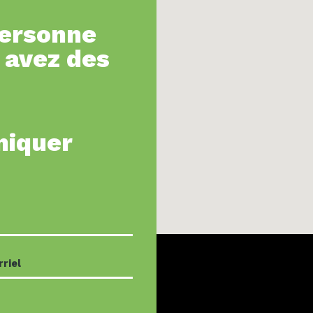
personne
 avez des
niquer