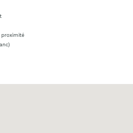
t
proximité
lanc)