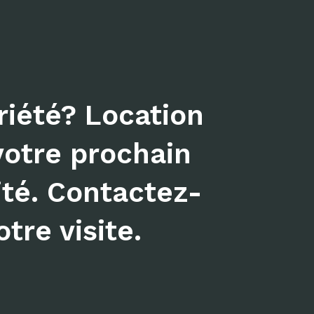
iété? Location
votre prochain
ité. Contactez-
tre visite.