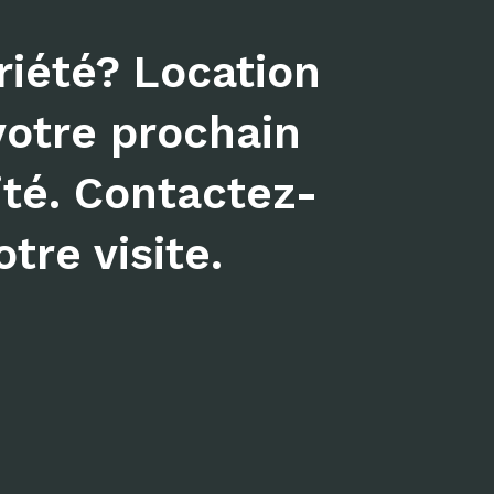
iété? Location
votre prochain
ité. Contactez-
tre visite.