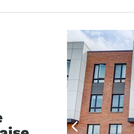
e
aise