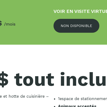
VOIR EN VISITE VIRTU
$
/mois
NON DISPONIBLE
 tout incl
le et hotte de cuisinière –
1espace de stationneme
Animaux acceptés