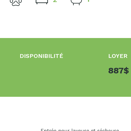
DISPONIBILITÉ
LOYER
887
– Entrée pour laveuse et sécheuse