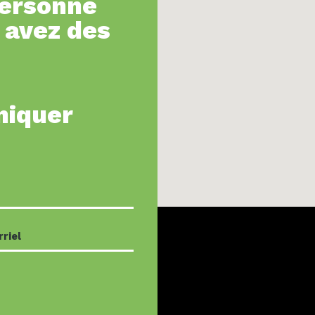
personne
 avez des
niquer