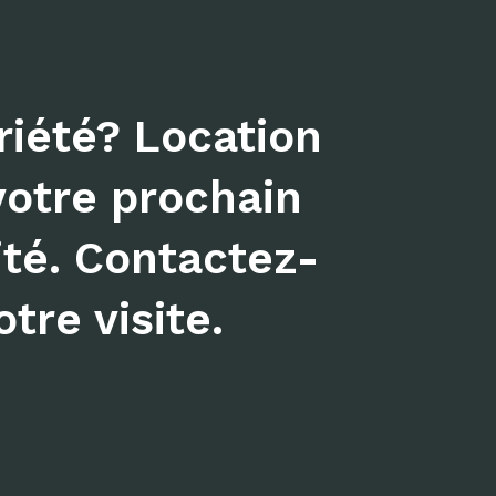
iété? Location
votre prochain
ité. Contactez-
tre visite.