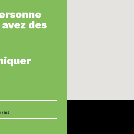
personne
 avez des
niquer