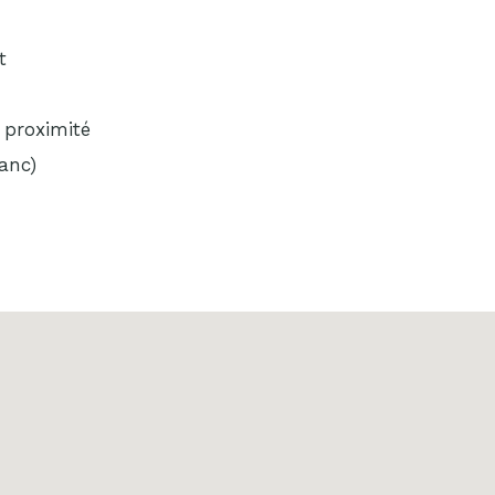
t
proximité
lanc)