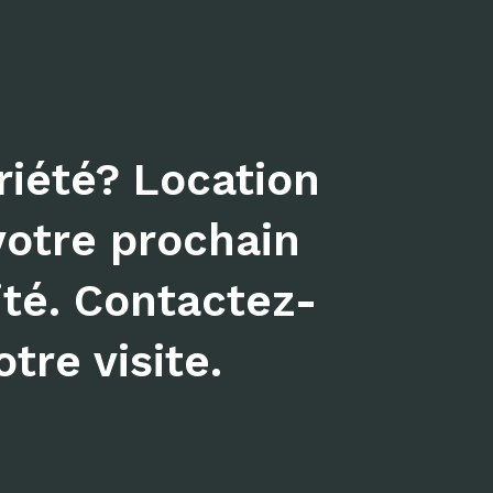
iété? Location
votre prochain
ité. Contactez-
tre visite.