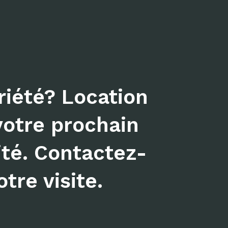
iété? Location
votre prochain
ité. Contactez-
tre visite.