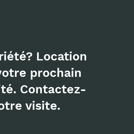
iété? Location
votre prochain
ité. Contactez-
tre visite.