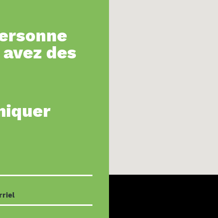
personne
 avez des
niquer