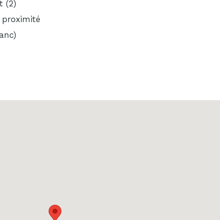
 (2)
proximité
lanc)