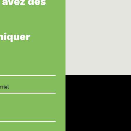
 avez des
niquer