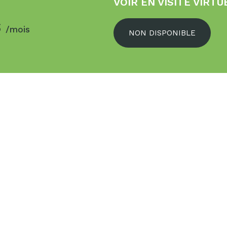
VOIR EN VISITE VIRTU
$
/mois
NON DISPONIBLE