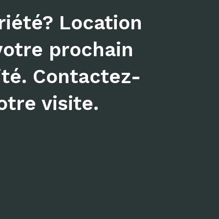
iété? Location
votre prochain
ité. Contactez-
tre visite.